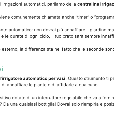
irrigazioni automatici, parliamo della
centralina irriga
 e viene comunemente chiamata anche “timer” o “program
anto automatico: non dovrai più annaffiare il giardino m
e durate di ogni ciclo, il tuo prato sarà sempre innaffi
 esterno, la differenza sta nel fatto che le seconde son
si
l’irrigatore automatico per vasi
. Questo strumento ti p
i annaffiare le piante o di affidarle a qualcuno.
sitivo dotato di un interruttore regolabile che va a forni
a una qualsiasi bottiglia! Dovrai solo riempirla e posizio