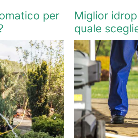
utomatico per
Miglior idrop
?
quale scegli