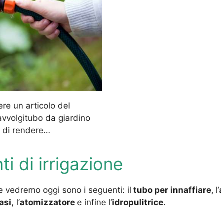
ere un articolo del
avvolgitubo da giardino
a di rendere…
i di irrigazione
e vedremo oggi sono i seguenti: il
tubo per innaffiare
,
l’
asi
, l’
atomizzatore
e infine l’
idropulitrice
.