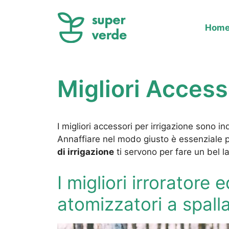
Vai
al
Hom
contenuto
Migliori Access
I migliori accessori per irrigazione sono in
Annaffiare nel modo giusto è essenziale p
di irrigazione
ti servono per fare un bel l
I migliori irroratore 
atomizzatori a spall