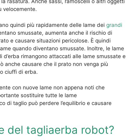
a rasatura. Anche sassi, ramoscelli o altri oggetti
iù velocemente.
mano quindi più rapidamente delle lame dei
grandi
ntano smussate, aumenta anche il rischio di
rato e causare situazioni pericolose. È quindi
lame quando diventano smussate. Inoltre, le lame
ili d’erba rimangono attaccati alle lame smussate e
può anche causare che il prato non venga più
 ciuffi di erba.
mente con nuove lame non appena noti che
rtante sostituire tutte le lame
o di taglio può perdere l’equilibrio e causare
e del tagliaerba robot?