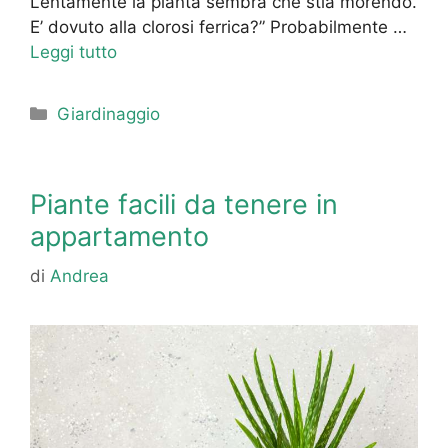
Lentamente la pianta sembra che stia morendo.
E’ dovuto alla clorosi ferrica?” Probabilmente …
Leggi tutto
Categorie
Giardinaggio
Piante facili da tenere in
appartamento
di
Andrea