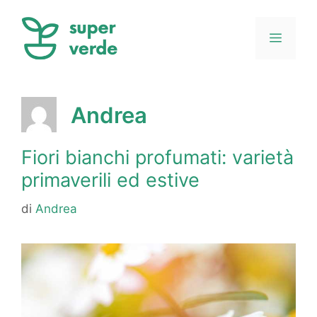
Vai
al
Menu
contenuto
Andrea
Fiori bianchi profumati: varietà
primaverili ed estive
di
Andrea