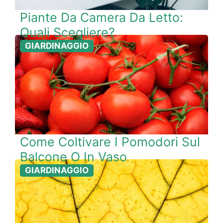
Piante Da Camera Da Letto:
Quali Scegliere?
GIARDINAGGIO
Come Coltivare I Pomodori Sul
Balcone O In Vaso
GIARDINAGGIO