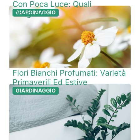
Con Poca Luce: Quali
Scegliere
GIARDINAGGIO
Fiori Bianchi Profumati: Varietà
Primaverili Ed Estive
GIARDINAGGIO