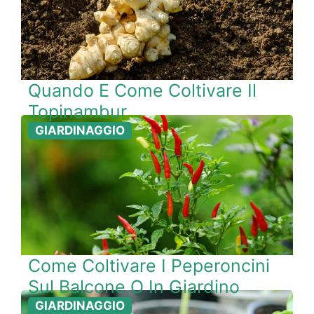
Quando E Come Coltivare Il
Topinambur
GIARDINAGGIO
Come Coltivare I Peperoncini
Sul Balcone O In Giardino
GIARDINAGGIO